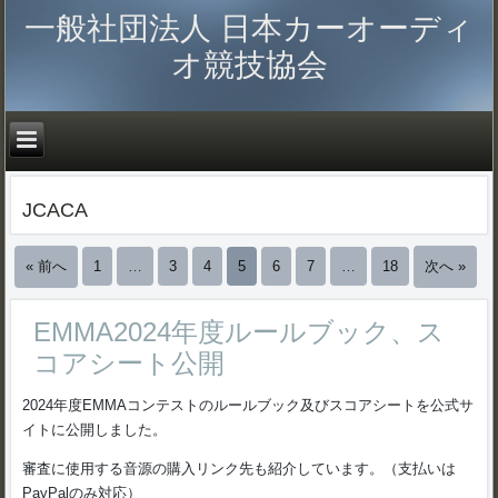
一般社団法人 日本カーオーディ
オ競技協会
JCACA
« 前へ
1
…
3
4
5
6
7
…
18
次へ »
EMMA2024年度ルールブック、ス
コアシート公開
2024年度EMMAコンテストのルールブック及びスコアシートを公式サ
イトに公開しました。
審査に使用する音源の購入リンク先も紹介しています。（支払いは
PayPalのみ対応）