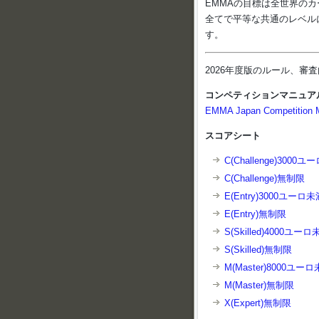
EMMAの目標は全世界の
全てで平等な共通のレベル
す。
2026年度版のルール、
コンペティションマニュア
EMMA Japan Competition 
スコアシート
C(Challenge)3000
C(Challenge)無制限
E(Entry)3000ユーロ未
E(Entry)無制限
S(Skilled)4000ユー
S(Skilled)無制限
M(Master)8000ユー
M(Master)無制限
X(Expert)無制限