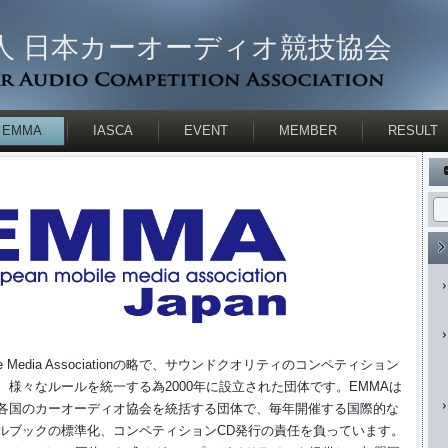
人 日本カーオーディオ競技協会
EMMA
IASCA
EVENT
MEMBER
RESULT
bile Media Associationの略で、サウンドクオリティのコンペティション
様々なルールを統一する為2000年に設立された団体です。EMMAは
各国のカーオーディオ協会を統括する団体で、毎年開催する国際的な
ルブックの標準化、コンペティションCD発行の責任を負っています。