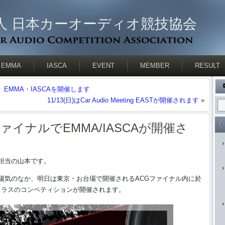
人 日本カーオーディオ競技協会
EMMA
IASCA
EVENT
MEMBER
RESULT
、EMMA・IASCAを開催します
11/13(日)はCar Audio Meeting EASTが開催されます
»
ァイナルでEMMA/IASCAが開催さ
担当の山本です。
陽気のなか、明日は東京・お台場で開催されるACGファイナル内に於
の各クラスのコンペティションが開催されます。