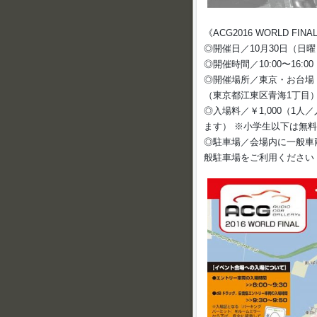
《ACG2016 WORLD FIN
◎開催日／10月30日（日
◎開催時間／10:00〜16:0
◎開催場所／東京・お台場
（東京都江東区青海1丁目
◎入場料／￥1,000（1
ます） ※小学生以下は無料
◎駐車場／会場内に一般車
般駐車場をご利用ください