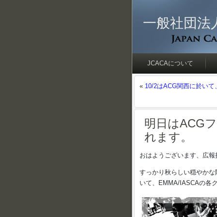
一般社団法
JCACAについて
«
10/2はACG関西に於いて
明日はACGフ
れます。
おはようございます、広報
すっかり秋らしい穏やかな
いて、EMMA/IASCA