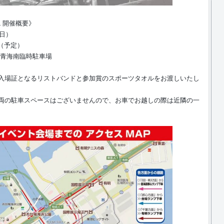
AL 開催概要》
曜日）
0（予定）
 青海南臨時駐車場
）
人／入場証となるリストバンドと参加賞のスポーツタオルをお渡しいたし
両の駐車スペースはございませんので、お車でお越しの際は近隣の一