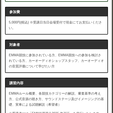
参加費
5,000円(税込) ※受講日当日会場受付で現金にてお支払いくださ
い。
対象者
EMMA競技に参加されている方、EMMA競技への参加を検討さ
れている方、カーオーディオショップスタッフ、カーオーディオ
の音質評価について学びたい方
講習内容
EMMAルール概要、各競技カテゴリーの解説、審査基準の考え
方、公式音源の聴き方、サウンドステージ及びイメージングの基
礎、実車による試聴解説（希望者）