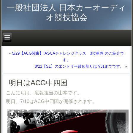
一般社団法人 日本カーオーディ
オ競技協会
«
5/29【ACG関東】IASCAチャレンジクラス 3位車両 のご紹介で
す。
8/21【S1】のエントリー締め切りは7/31までです。
»
明日はACG中四国
こんにちは、広報担当の山本です。
明日、7/10はACG中四国が開催されます。