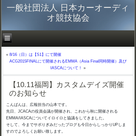
一般社団法人 日本カーオーディ
オ競技協会
«
8/16（日）は【S1】にて開催
ACG2015FINALにて開催されるEMMA（Asia Final同時開催）及び
IASCAについて！
»
【10.11福岡】カスタムデイズ開催
のお知らせ
こんばんは、広報担当の山本です。
先日、JCACAの役員会議が開催され、これから秋に開催される
EMMA/IASCAについてイロイロと協議をしてきました。
そして、今までサボりぎみだったブログも今日からしっかりUPしま
すのでよろしくお願い致します。