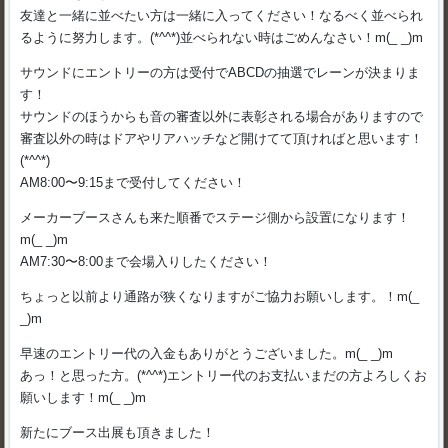
友達と一緒に並べたい方は一緒に入ってください！なるべく並べられ
るように努力します。(*^^*)並べられない時はごめんなさい！m(_ _)m
サウンドにエントリーの方は受付でABCDの抽選でレーンが決まりま
す！
サウンドのほうからも音の審査以外に表彰される場合がありますので
審査以外の時はドアやリアハッチなど開けてて頂ければと思います！
(*^^*)
AM8:00〜9:15まで受付してください！
メーカーブースさんも来た順番でステージ側から設置になります！
m(_ _)m
AM7:30〜8:00まで会場入りしたください！
ちょっと以前より通路が狭くなりますがご協力お願いします。！m(_
_)m
早速のエントリー代の入金もありがとうございました。m(_ _)m
あっ！と思った方。(*^^*)エントリー代のお支払いまだの方よろしくお
願いします！m(_ _)m
新たにブース出展も頂きました！