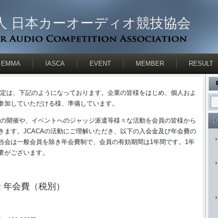
人 日本カーオーディオ競技協会
EMMA
IASCA
EVENT
MEMBER
RESULT
費規定は、下記のようになっております。企業の皆様をはじめ、個人およ
参加していただける様、準備しています。
習会の開催や、イベントへのジャッジ派遣等様々な活動を会員の皆様から
きます。JCACAの活動にご理解いただき、以下の入会金及び年会費の
当会は一般会員を除き年会費制で、会員の有効期間は1年間です。1年
要がございます。
 年会費（税別）