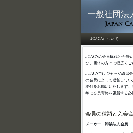
一般社団法
JCACAについて
JCACAの会員構成と会
び、団体の方々に幅広くご
JCACAではジャッジ講
の会費によって運営してい
納付をお願いいたします。
毎に会員資格を更新する必
会員の種類と入会金
メーカー・卸業法人会員