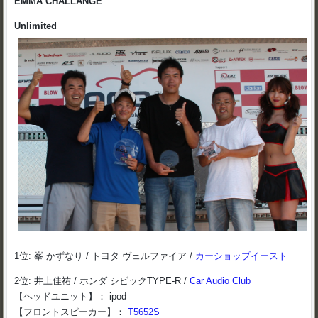
EMMA CHALLANGE
Unlimited
1位: 峯 かずなり / トヨタ ヴェルファイア /
カーショップイースト
2位: 井上佳祐 / ホンダ シビックTYPE-R /
Car Audio Club
【ヘッドユニット】： ipod
【フロントスピーカー】：
T5652S