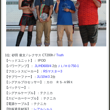
1位: 砂田 俊太 / レクサス CT200h /
Truth
【ヘッドユニット】： IPOD
【パワーアンプ】：
JL/HD600/4
2台
ＪＬ/ＨＤ750-1
【フロントスピーカー】：
RSマスター3
【サブウーファー】：
JL/10Ｗ3
2台
【シグナルプロセッサー】：カロ ＲＳ-Ａ99Ｘ
【バッテリー】：
【シグナルケーブル】：テクニカ
【スピーカーケーブル】：テクニカ
【電源ケーブル】：テクニカ
【防振遮音材等】：
レアルシルト