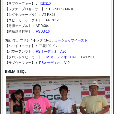
【サブウーファー】：
T1D210
【シグナルプロセッサー】： DSP-PRO MKⅡ
【シグナルケーブル】： AT-RX25
【スピーカーケーブル】： AT-RX12
【電源ケーブル】： AT-RX04
【防振遮音材等】：
RSDB-16
3位: 竹田 マサシ / ホンダ CR-Z /
カーショップイースト
【ヘッドユニット】： 三菱100プレミ
【パワーアンプ】：
RSオーディオ A20
【フロントスピーカー】：
RSオーディオ HAC
TW+MID
【サブウーファー】：
RSオーディオ A10
EMMA ESQL