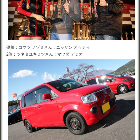
優勝：コマツ ノゾミさん：ニッサン オッティ
2位：ツネタユキミツさん：マツダ デミオ