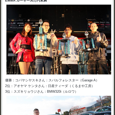
EMMA ルーキー50万円未満
優勝：コバヤシヤスキさん：スバルフォレスター（Garage A）
2位：アオヤマ ケンタさん：日産ティーダ（くるまや工房）
3位：スズキリョウジさん：BMW320i（ルロワ）