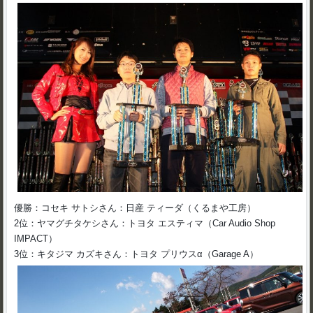
優勝：コセキ サトシさん：日産 ティーダ（くるまや工房）
2位：ヤマグチタケシさん：トヨタ エスティマ（Car Audio Shop
IMPACT）
3位：キタジマ カズキさん：トヨタ プリウスα（Garage A）