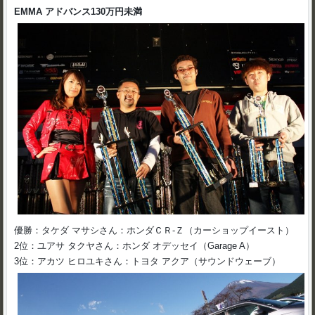
EMMA アドバンス130万円未満
優勝：タケダ マサシさん：ホンダＣＲ-Ｚ（カーショップイースト）
2位：ユアサ タクヤさん：ホンダ オデッセイ（Garage A）
3位：アカツ ヒロユキさん：トヨタ アクア（サウンドウェーブ）