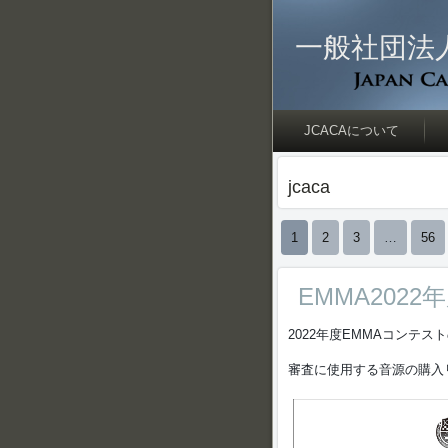
一般社団法
JCACAについて
jcaca
1
2
3
…
56
EMMA20
2022年度EMMAコンテ
審査に使用する音源の購入リ